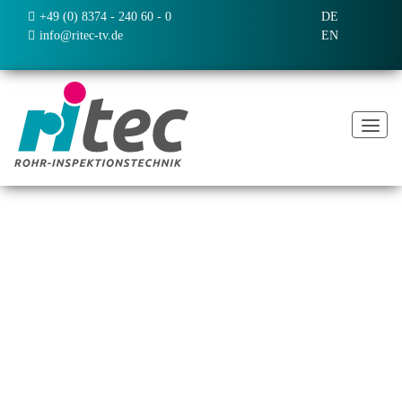
+49 (0) 8374 - 240 60 - 0
DE
info@ritec-tv.de
EN