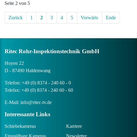
Seite 2 von 5
Zurück
1
2
3
4
5
Vorwärts
Ende
Ritec Rohr-Inspek­ti­ons­technik GmbH
Hoyen 22
D - 87490 Haldenwang
Telefon:
+49 (0) 8374 - 240 60 - 0
Telefax: +49 (0) 8374 - 240 60 - 60
E-Mail:
info@ritec-tv.de
Inter­es­sante Links
Schiebekameras
Karriere
Einspülbare Kameras
Newsletter