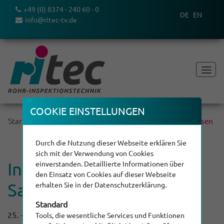
+49 (0) 8374 - 240 60 - 0
DE
EN
info@ritec-tv.de
COOKIE EINSTEL­LUNGEN
Start
Über uns
Aktuelles
Nachrichtenleser - Messen
Durch die Nutzung dieser Webseite erklären Sie
sich mit der Verwendung von Cookies
Inspek­tions- und
einverstanden. Detaillierte Informationen über
den Einsatz von Cookies auf dieser Webseite
Sanierungs­tage
erhalten Sie in der Datenschutzerklärung.
Standard
25. - 26.11.2026
Tools, die wesentliche Services und Funktionen