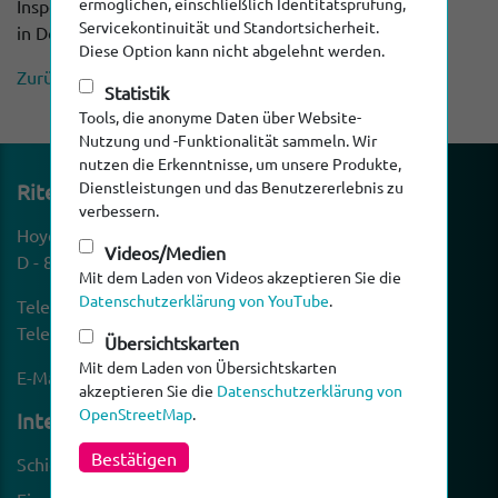
ermöglichen, einschließlich Identitätsprüfung,
Inspektions- und Sanierungstage
Servicekontinuität und Standortsicherheit.
in Dortmund
Diese Option kann nicht abgelehnt werden.
Zurück
Statistik
Tools, die anonyme Daten über Website-
Nutzung und -Funktionalität sammeln. Wir
nutzen die Erkenntnisse, um unsere Produkte,
Dienstleistungen und das Benutzererlebnis zu
Ritec Rohr-Inspek­ti­ons­technik GmbH
verbessern.
Hoyen 22
Videos/Medien
D - 87490 Haldenwang
Mit dem Laden von Videos akzeptieren Sie die
Datenschutzerklärung von YouTube
.
Telefon:
+49 (0) 8374 - 240 60 - 0
Telefax: +49 (0) 8374 - 240 60 - 60
Übersichtskarten
Mit dem Laden von Übersichtskarten
E-Mail:
info@ritec-tv.de
akzeptieren Sie die
Datenschutzerklärung von
OpenStreetMap
.
Inter­es­sante Links
Bestätigen
Schiebekameras
Karriere