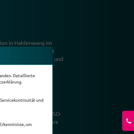
ion in Haldenwang im
al wie möglich und mit
h langjährige Erfahrung und
nden. Detaillierte
tzerklärung.
 auf Ihre Arbeit
 Servicekontinuität und
 CNC-gesteuerten
erdem wird unter der ISO-
 weiterhin erfüllt. Ihre
Erkenntnisse, um