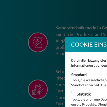
Kameratechnik made in G
Sämtliche Produkte und S
Allgäu entwickelt und mon
COOKIE EINS
größter Sorgfalt aus. So k
Handwerkskunst solide und
Durch die Nutzung diese
Informationen über den 
Sehr hohe Fertigungsquali
Standard
Ritec-Geräte tun, was sie t
Tools, die wesentliche 
konzentrieren. Für die au
Standortsicherheit. Di
Fertigungsanlagen unserer
Statistik
Norm 9001:2015 jährlich ge
Tools, die anonyme Dat
Zufriedenheit steht bei uns
unsere Produkte, Diens