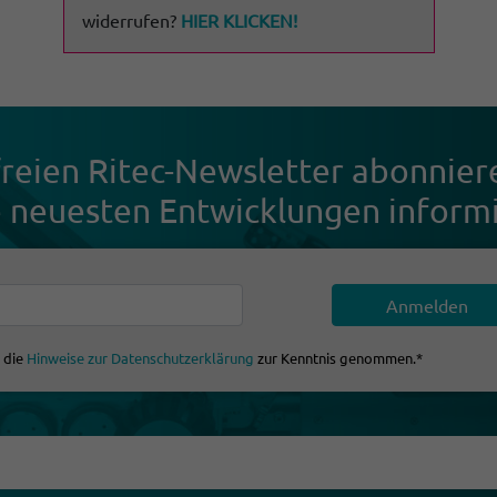
widerrufen?
HIER KLICKEN!
freien Ritec-News­letter abon­ni
 neuesten Entwick­lungen infor­mi
e die
Hinweise zur Datenschutzerklärung
zur Kenntnis genommen.*