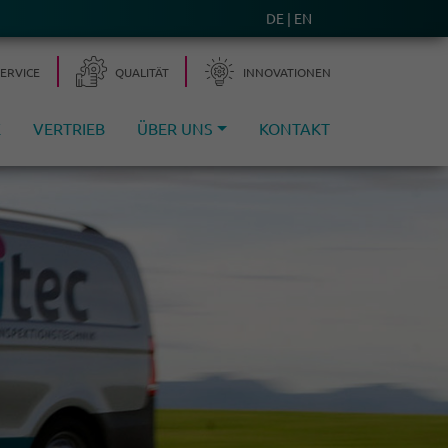
DE
EN
SERVICE
QUALITÄT
INNOVA­TIONEN
E
VERTRIEB
ÜBER UNS
KONTAKT