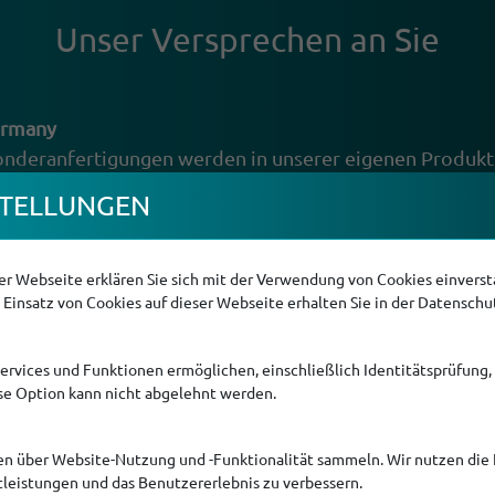
Unser Verspre­chen an Sie
ermany
onderanfertigungen werden in unserer eigenen Produkt
tiert. Außerdem wählen wir unsere Zulieferer so region
TEL­LUNGEN
önnen Sie sicher sein, dass Ihr Ritec-Kamerasystem durc
 zuverlässig arbeitet.
r Webseite erklären Sie sich mit der Verwendung von Cookies einversta
Einsatz von Cookies auf dieser Webseite erhalten Sie in der Datenschu
tät
un sollen und das ziemlich lange. So können Sie sich ganz
Services und Funktionen ermöglichen, einschließlich Identitätsprüfung,
sgezeichnet hohe Qualität setzen wir neben modernsten
ese Option kann nicht abgelehnt werden.
 Zulieferer ebenso auf fachmännische Handarbeit. Auß
prüft, ob unser Qualitätsmanagement die Kriterien dafür
en über Website-Nutzung und -Funktionalität sammeln. Wir nutzen die 
 an erster Stelle!
tleistungen und das Benutzererlebnis zu verbessern.