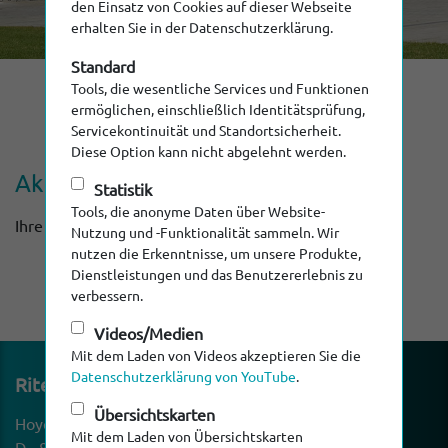
den Einsatz von Cookies auf dieser Webseite
erhalten Sie in der Datenschutzerklärung.
Standard
Tools, die wesentliche Services und Funktionen
ermöglichen, einschließlich Identitätsprüfung,
Servicekontinuität und Standortsicherheit.
Diese Option kann nicht abgelehnt werden.
Aktuali­sierung bereits erfolg­reich
Statistik
Tools, die anonyme Daten über Website-
Ihre Profildaten wurden bereits aktualisiert.
Nutzung und -Funktionalität sammeln. Wir
nutzen die Erkenntnisse, um unsere Produkte,
Dienstleistungen und das Benutzererlebnis zu
verbessern.
Videos/Medien
Mit dem Laden von Videos akzeptieren Sie die
Datenschutzerklärung von YouTube
.
Ritec Rohr-Inspek­ti­ons­technik GmbH
Übersichtskarten
Hoyen 22
Mit dem Laden von Übersichtskarten
D - 87490 Haldenwang