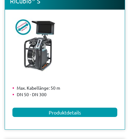
RiCubio
S
Max. Kabellänge: 50 m
DN 50 - DN 300
Produktdetails