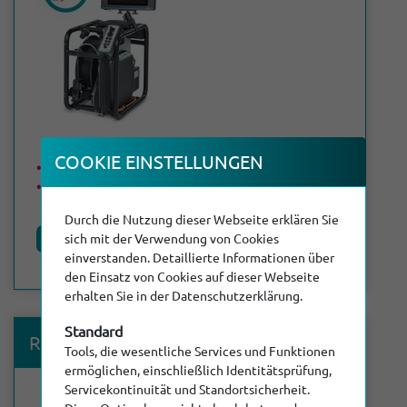
COOKIE EINSTEL­LUNGEN
Max. Kabellänge: 120 m
DN 50 - DN 300
Durch die Nutzung dieser Webseite erklären Sie
Produktdetails
sich mit der Verwendung von Cookies
einverstanden. Detaillierte Informationen über
den Einsatz von Cookies auf dieser Webseite
erhalten Sie in der Datenschutzerklärung.
Standard
®
RiCubio
S
Tools, die wesentliche Services und Funktionen
ermöglichen, einschließlich Identitätsprüfung,
Servicekontinuität und Standortsicherheit.