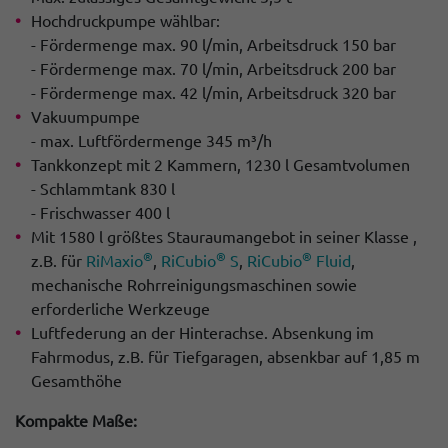
Hochdruckpumpe wählbar:
- Fördermenge max. 90 l/min, Arbeitsdruck 150 bar
- Fördermenge max. 70 l/min, Arbeitsdruck 200 bar
- Fördermenge max. 42 l/min, Arbeitsdruck 320 bar
Vakuumpumpe
- max. Luftfördermenge 345 m³/h
Tankkonzept mit 2 Kammern, 1230 l Gesamtvolumen
- Schlammtank 830 l
- Frischwasser 400 l
Mit 1580 l größtes Stauraumangebot in seiner Klasse ,
®
®
®
z.B. für
RiMaxio
,
RiCubio
S
,
RiCubio
Fluid
,
mechanische Rohrreinigungsmaschinen sowie
erforderliche Werkzeuge
Luftfederung an der Hinterachse. Absenkung im
Fahrmodus, z.B. für Tiefgaragen, absenkbar auf 1,85 m
Gesamthöhe
Kompakte Maße: