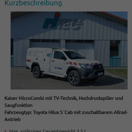
Kurz­be­schrei­bung
Kaiser MicroCombi mit TV-Technik, Hochdruckspüler und
Saugfunktion
Fahrzeugtyp: Toyota Hilux S´Cab mit zuschaltbarem Allrad-
Antrieb
Max. zulässiges Gesamtgewicht 3,5 t