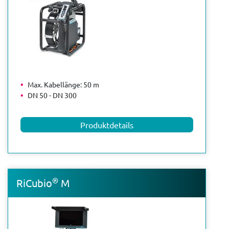
Max. Kabellänge: 50 m
DN 50 - DN 300
Produktdetails
®
RiCubio
M