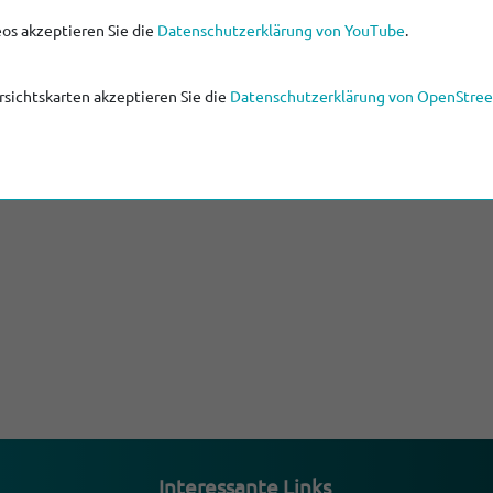
ufrecht erhalten zu können. Bitte setzen Sie sich bei eventuel
os akzeptieren Sie die
Datenschutzerklärung von YouTube
.
sichtskarten akzeptieren Sie die
Datenschutzerklärung von OpenStre
lltäglichen Aufgaben, und bleiben Sie vor allem gesund!
Inter­es­sante Links