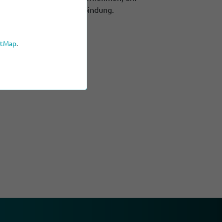
len Fragen mit uns in Verbindung.
etMap
.