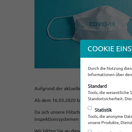
COOKIE EINS
Durch die Nutzung diese
Informationen über den 
Standard
Aufgrund der aktuellen Lage möchten wir uns
Tools, die wesentliche 
Standortsicherheit. Di
Ab dem 16.03.2020 bleiben aufgrund des Coron
Statistik
Da sich unsere Mitarbeiterinnen sowie Mitarbe
Tools, die anonyme Dat
Inspektionssystemen und anstehenden Repara
unsere Produkte, Diens
Wir bitten Sie an dieser Stelle höflich um Ve