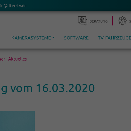
fo@ritec-tv.de
BERA­TUNG
KAMERASYSTEME
SOFTWARE
TV-FAHRZEUG
er - Aktuelles
ung vom 16.03.2020