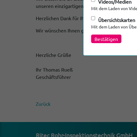
Videos/Medien
unseren einzigartigen Service so gut es geht a
Mit dem Laden von Vide
Herzlichen Dank für Ihr Entgegenkommen.
Übersichtskarten
Mit dem Laden von Über
Wir wünschen Ihnen gutes Gelingen bei Ihren a
Bestätigen
Herzliche Grüße
Ihr Thomas Rueß
Geschäftsführer
Zurück
Ritec Rohr-Inspek­ti­ons­technik GmbH