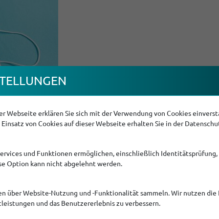
TEL­LUNGEN
r Webseite erklären Sie sich mit der Verwendung von Cookies einversta
Einsatz von Cookies auf dieser Webseite erhalten Sie in der Datenschu
ere Kunden sowie Geschäftspartner informieren.
Services und Funktionen ermöglichen, einschließlich Identitätsprüfung,
ese Option kann nicht abgelehnt werden.
avirus nicht nur hier in Bayern alle Schulen und Kindertagess
iter zum Teil auf die Kinderbetreuung konzentrieren möchten, 
en über Website-Nutzung und -Funktionalität sammeln. Wir nutzen die 
turaufträgen zu erwarten.
tleistungen und das Benutzererlebnis zu verbessern.
rständnis. Wir werden sämtliche Aufgaben so schnell wie mögli